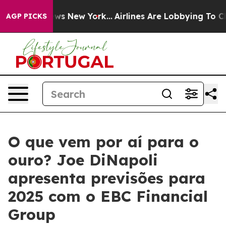
CBS News New York...
Airlines Are Lobbying To Change A
AGP PICKS
O que vem por aí para o
ouro? Joe DiNapoli
apresenta previsões para
2025 com o EBC Financial
Group