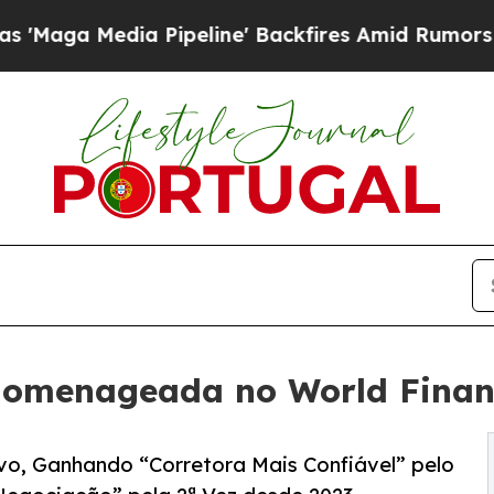
a Pipeline' Backfires Amid Rumors Trump Will c
Homenageada no World Finan
vo, Ganhando “Corretora Mais Confiável” pelo