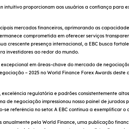
gn intuitivo proporcionam aos usuários a confiança para
cipais mercados financeiros, aprimorando as capacidades
permanece comprometida em oferecer serviços transparen
ua crescente presença internacional, a EBC busca forta
ara investidores ao redor do mundo.
 excepcional em áreas-chave do mercado de negociação f
gociação – 2025 no World Finance Forex Awards deste ano,
excelência regulatória e padrões consistentemente alto
a de negociação impressionou nosso painel de jurados pe
 referência no setor. A EBC continua a exemplificar o qu
 anualmente pela World Finance, uma publicação finance