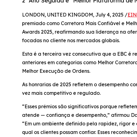
2º Ano Seguida e “Melhor Plataforma de 
LONDON, UNITED KINGDOM, July 4, 2025 /
EIN
premiado como Corretora Mais Confiável e Mel
Awards 2025, reafirmando sua liderança na ofe
focadas no cliente nos mercados globais.
Esta é a terceira vez consecutiva que a EBC é 
anteriores em categorias como Melhor Corretor
Melhor Execução de Ordens.
As honrarias de 2025 refletem o desempenho co
vez mais competitivo e regulado.
“Esses prêmios são significativos porque reflet
atende — confiança e desempenho,” afirmou Dav
“Em um ambiente definido pela rapidez, rigor e
qual os clientes possam confiar. Esses reconhec