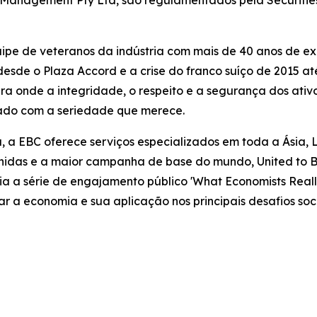
et Management Pty Ltd, são regulamentados pela Securiti
pe de veteranos da indústria com mais de 40 anos de expe
sde o Plaza Accord e a crise do franco suíço de 2015 at
nde a integridade, o respeito e a segurança dos ativos
tado com a seriedade que merece.
, a EBC oferece serviços especializados em toda a Ásia, 
idas e a maior campanha de base do mundo, United to Be
oia a série de engajamento público 'What Economists Re
car a economia e sua aplicação nos principais desafios 