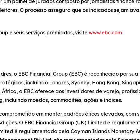
 um painel de jurados composto por jornalistas financeir
 leitores. O processo assegura que os indicados sejam a
up e seus serviços premiados, visite
www.ebc.com
dres, o EBC Financial Group (EBC) é reconhecido por sua
estratégicos, incluindo Londres, Sydney, Hong Kong, Singa
frica, a EBC oferece aos investidores de varejo, profiss
, incluindo moedas, commodities, ações e índices.
 comprometido em manter padrões éticos elevados, com su
sdições. O EBC Financial Group (UK) Limited é regulamen
imited é regulamentado pela Cayman Islands Monetary Aut