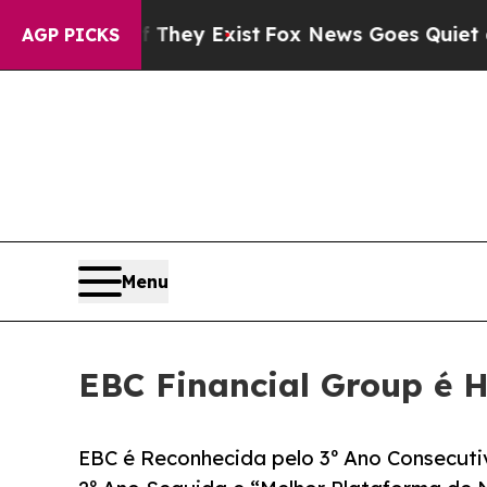
oof They Exist
Fox News Goes Quiet as 'Maga Medi
AGP PICKS
Menu
EBC Financial Group é 
EBC é Reconhecida pelo 3º Ano Consecuti