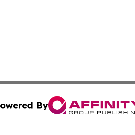
owered By
ubmit Press Release
Terms & Conditions
Copyright/DMCA