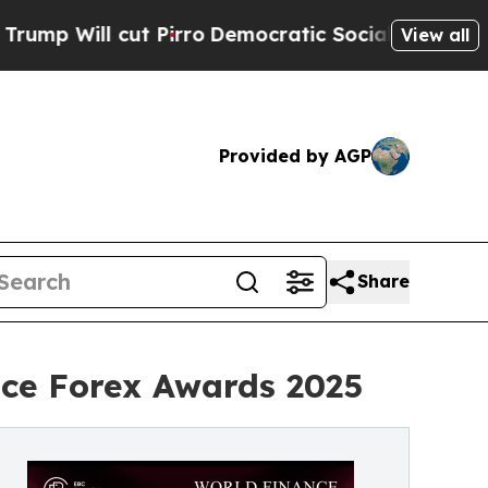
ut Pirro
Democratic Socialists of America Propo
View all
Provided by AGP
Share
ce Forex Awards 2025